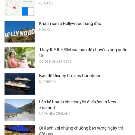
CHÂU ÂU
Khách sạn ở Hollywood hàng đầu
HOA KỲ
Thay thế thẻ SIM của bạn để chuyển vùng quốc
tế
CÔNG NGHỆ & THIẾT BỊ
Bản đồ Disney Cruises Caribbean
DU THUYỀN
Lập kế hoạch cho chuyến đi đường ở New
Zealand
ÚC VÀ NEW ZEALAND
Đi Xanh với những chuồng bền vững Ngày trái
đất này