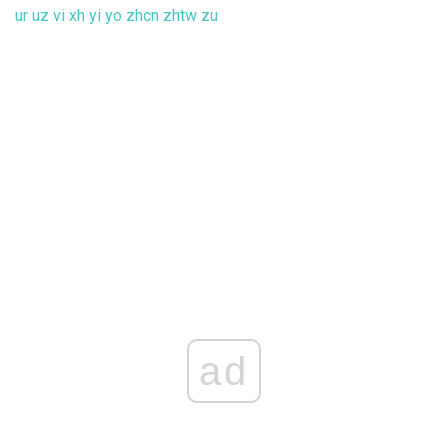
ur
uz
vi
xh
yi
yo
zhcn
zhtw
zu
ad