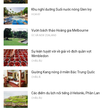
Khu nghỉ dưỡng Suối nước nóng Glen Ivy
HOA KỲ
Vườn bách thảo Hoàng gia Melbourne
ÚC VÀ NEW ZEALAND
Sự kiện tuyệt vời về giải vô địch quần vợt
Wimbledon
CHÂU ÂU
Giường Kang nóng ở miền Bắc Trung Quốc
CHÂU Á
Các điểm du lịch nổi tiếng ở Helsinki, Phần Lan
CHÂU ÂU