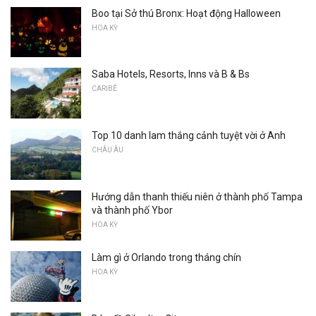
Boo tại Sở thú Bronx: Hoạt động Halloween
HOA KỲ
Saba Hotels, Resorts, Inns và B & Bs
CARIBÊ
Top 10 danh lam thắng cảnh tuyệt vời ở Anh
CHÂU ÂU
Hướng dẫn thanh thiếu niên ở thành phố Tampa
và thành phố Ybor
HOA KỲ
Làm gì ở Orlando trong tháng chín
HOA KỲ