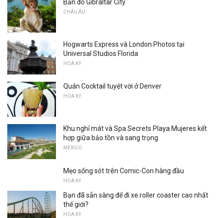
Bản đồ Gibraltar City
CHÂU ÂU
Hogwarts Express và London Photos tại
Universal Studios Florida
HOA KỲ
Quán Cocktail tuyệt vời ở Denver
HOA KỲ
Khu nghỉ mát và Spa Secrets Playa Mujeres kết
hợp giữa bảo tồn và sang trọng
MEXICO
Mẹo sống sót trên Comic-Con hàng đầu
HOA KỲ
Bạn đã sẵn sàng để đi xe roller coaster cao nhất
thế giới?
HOA KỲ