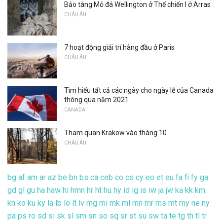
Bảo tàng Mỏ đá Wellington ở Thế chiến I ở Arras
CHÂU ÂU
7 hoạt động giải trí hàng đầu ở Paris
CHÂU ÂU
Tìm hiểu tất cả các ngày cho ngày lễ của Canada
thông qua năm 2021
CANADA
Tham quan Krakow vào tháng 10
CHÂU ÂU
bg
af
am
ar
az
be
bn
bs
ca
ceb
co
cs
cy
eo
et
eu
fa
fi
fy
ga
gd
gl
gu
ha
haw
hi
hmn
hr
ht
hu
hy
id
ig
is
iw
ja
jw
ka
kk
km
kn
ko
ku
ky
la
lb
lo
lt
lv
mg
mi
mk
ml
mn
mr
ms
mt
my
ne
ny
pa
ps
ro
sd
si
sk
sl
sm
sn
so
sq
sr
st
su
sw
ta
te
tg
th
tl
tr