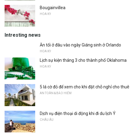
Bougainvillea
HOA KỲ
Intresting news
Ăn tối ở đâu vào ngày Giáng sinh ở Orlando
HOA KỲ
Lịch sự kiện tháng 3 cho thành phố Oklahoma
HOA KỲ
5 lá cờ đỏ để xem cho khi đặt chỗ nghỉ cho thuê
AN TOÀN & BẢO HIỂM
Dịch vụ điện thoại di động khi đi du lịch Ý
CHÂU ÂU