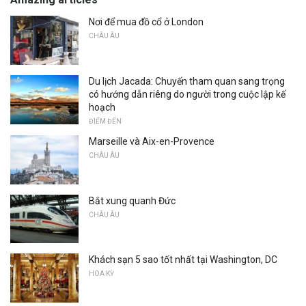
Nơi để mua đồ cổ ở London
CHÂU ÂU
Du lịch Jacada: Chuyến tham quan sang trọng
có hướng dẫn riêng do người trong cuộc lập kế
hoạch
ĐIỂM ĐẾN
Marseille và Aix-en-Provence
CHÂU ÂU
Bắt xung quanh Đức
CHÂU ÂU
Khách sạn 5 sao tốt nhất tại Washington, DC
HOA KỲ