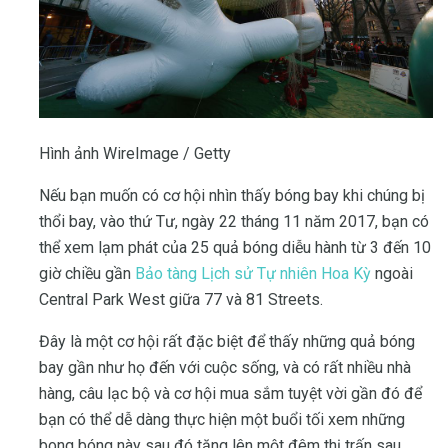
Hình ảnh WireImage / Getty
Nếu bạn muốn có cơ hội nhìn thấy bóng bay khi chúng bị
thổi bay, vào thứ Tư, ngày 22 tháng 11 năm 2017, bạn có
thể xem lạm phát của 25 quả bóng diễu hành từ 3 đến 10
giờ chiều gần
Bảo tàng Lịch sử Tự nhiên Hoa Kỳ
ngoài
Central Park West giữa 77 và 81 Streets.
Đây là một cơ hội rất đặc biệt để thấy những quả bóng
bay gần như họ đến với cuộc sống, và có rất nhiều nhà
hàng, câu lạc bộ và cơ hội mua sắm tuyệt vời gần đó để
bạn có thể dễ dàng thực hiện một buổi tối xem những
bong bóng này sau đó tăng lên một đêm thị trấn sau.