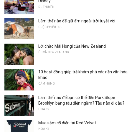
Disney
DU THUYỀN
Làm thế nào để giữ ấm ngoài trời tuyệt vời
CUỘC PHIÊU LƯU
Lời chào Mãi Hongi của New Zealand
ÚC VÀ NEW ZEALAND
10 hoạt động giúp trẻ khám phá các nền văn hóa
khác
CẢM HỨNG
Làm thế nào để bạn có thể đến Park Slope
Brooklyn bằng tàu điện ngầm? Tàu nào đi đâu?
HOA KỲ
Mua sắm cổ điển tại Red Velvet
HOA KỲ