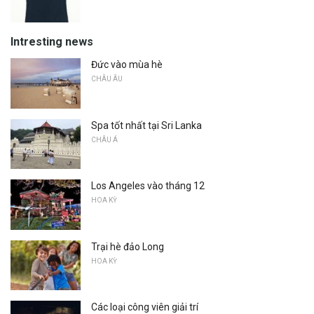
Intresting news
Đức vào mùa hè
CHÂU ÂU
Spa tốt nhất tại Sri Lanka
CHÂU Á
Los Angeles vào tháng 12
HOA KỲ
Trại hè đảo Long
HOA KỲ
Các loại công viên giải trí