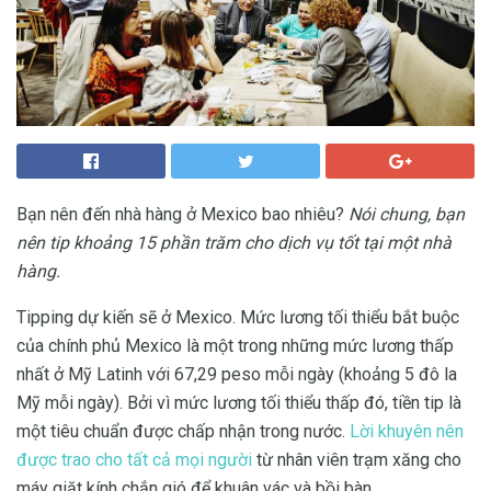
Bạn nên đến nhà hàng ở Mexico bao nhiêu?
Nói chung, bạn
nên tip khoảng 15 phần trăm cho dịch vụ tốt tại một nhà
hàng.
Tipping dự kiến ​​sẽ ở Mexico. Mức lương tối thiểu bắt buộc
của chính phủ Mexico là một trong những mức lương thấp
nhất ở Mỹ Latinh với 67,29 peso mỗi ngày (khoảng 5 đô la
Mỹ mỗi ngày). Bởi vì mức lương tối thiểu thấp đó, tiền tip là
một tiêu chuẩn được chấp nhận trong nước.
Lời khuyên nên
được trao cho tất cả mọi người
từ nhân viên trạm xăng cho
máy giặt kính chắn gió để khuân vác và bồi bàn.