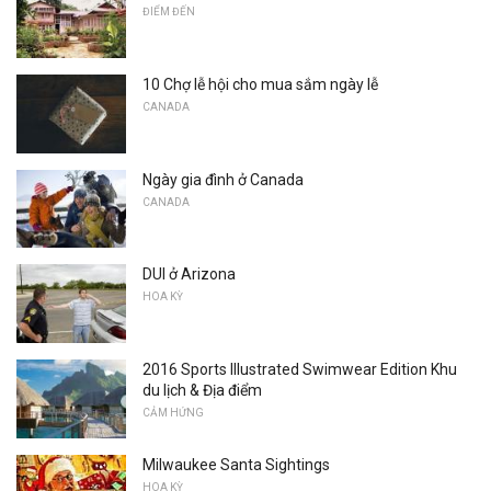
ĐIỂM ĐẾN
10 Chợ lễ hội cho mua sắm ngày lễ
CANADA
Ngày gia đình ở Canada
CANADA
DUI ở Arizona
HOA KỲ
2016 Sports Illustrated Swimwear Edition Khu
du lịch & Địa điểm
CẢM HỨNG
Milwaukee Santa Sightings
HOA KỲ