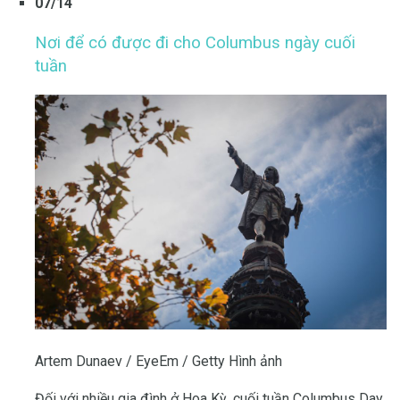
07/14
Nơi để có được đi cho Columbus ngày cuối
tuần
Artem Dunaev / EyeEm / Getty Hình ảnh
Đối với nhiều gia đình ở Hoa Kỳ, cuối tuần Columbus Day