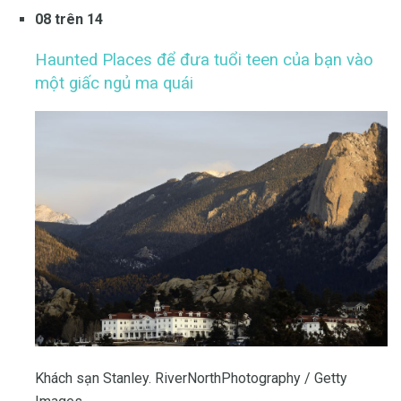
08 trên 14
Haunted Places để đưa tuổi teen của bạn vào
một giấc ngủ ma quái
Khách sạn Stanley. RiverNorthPhotography / Getty