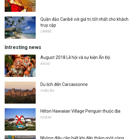
Quần đảo Caribê với giá trị tốt nhất cho khách
truy cập
CARIBÊ
Intresting news
August 2018 Lễ hội và sự kiện Ấn Độ
ẤN ĐỘ
Du lịch đến Carcassonne
CHÂU ÂU
Hilton Hawaiian Village Penguin thuộc địa
HOA KỲ
Những điều cần biết khi đến thăm một cộng