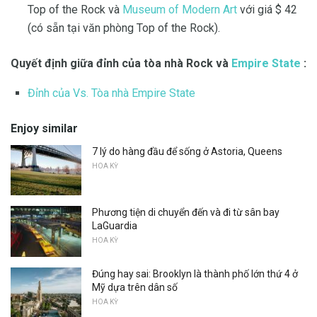
Top of the Rock và
Museum of Modern Art
với giá $ 42
(có sẵn tại văn phòng Top of the Rock).
Quyết định giữa đỉnh của tòa nhà Rock và
Empire State
:
Đỉnh của Vs.
Tòa nhà Empire State
Enjoy similar
7 lý do hàng đầu để sống ở Astoria, Queens
HOA KỲ
Phương tiện di chuyển đến và đi từ sân bay
LaGuardia
HOA KỲ
Đúng hay sai: Brooklyn là thành phố lớn thứ 4 ở
Mỹ dựa trên dân số
HOA KỲ