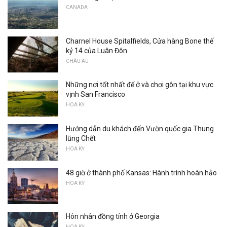
CANADA
Charnel House Spitalfields, Cửa hàng Bone thế
kỷ 14 của Luân Đôn
CHÂU ÂU
Những nơi tốt nhất để ở và chơi gôn tại khu vực
vịnh San Francisco
HOA KỲ
Hướng dẫn du khách đến Vườn quốc gia Thung
lũng Chết
HOA KỲ
48 giờ ở thành phố Kansas: Hành trình hoàn hảo
HOA KỲ
Hôn nhân đồng tính ở Georgia
HOA KỲ