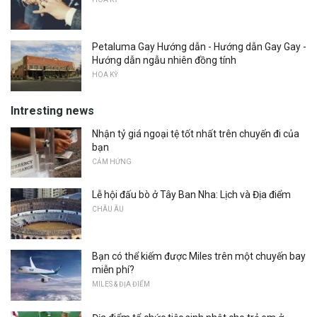
Petaluma Gay Hướng dẫn - Hướng dẫn Gay Gay -
Hướng dẫn ngẫu nhiên đồng tính
HOA KỲ
Intresting news
Nhận tỷ giá ngoại tệ tốt nhất trên chuyến đi của
bạn
CẢM HỨNG
Lễ hội đấu bò ở Tây Ban Nha: Lịch và Địa điểm
CHÂU ÂU
Bạn có thể kiếm được Miles trên một chuyến bay
miễn phí?
MILES & ĐỊA ĐIỂM