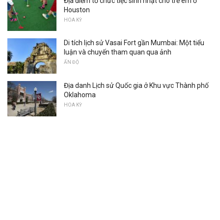
Địa điểm tổ chức tiệc sinh nhật cho trẻ em ở
Houston
HOA KỲ
Di tích lịch sử Vasai Fort gần Mumbai: Một tiểu
luận và chuyến tham quan qua ảnh
ẤN ĐỘ
Địa danh Lịch sử Quốc gia ở Khu vực Thành phố
Oklahoma
HOA KỲ