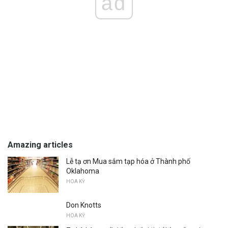
ad
Amazing articles
Lễ tạ ơn Mua sắm tạp hóa ở Thành phố
Oklahoma
HOA KỲ
Don Knotts
HOA KỲ