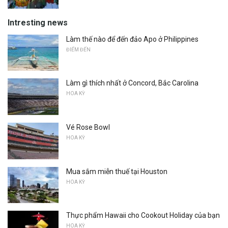
Intresting news
Làm thế nào để đến đảo Apo ở Philippines
ĐIỂM ĐẾN
Làm gì thích nhất ở Concord, Bắc Carolina
HOA KỲ
Vé Rose Bowl
HOA KỲ
Mua sắm miễn thuế tại Houston
HOA KỲ
Thực phẩm Hawaii cho Cookout Holiday của bạn
HOA KỲ