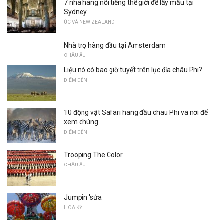
7 nhà hàng nổi tiếng thế giới để lấy mẫu tại
Sydney
ÚC VÀ NEW ZEALAND
Nhà trọ hàng đầu tại Amsterdam
CHÂU ÂU
Liệu nó có bao giờ tuyết trên lục địa châu Phi?
ĐIỂM ĐẾN
10 động vật Safari hàng đầu châu Phi và nơi để
xem chúng
ĐIỂM ĐẾN
Trooping The Color
CHÂU ÂU
Jumpin 'sứa
HOA KỲ