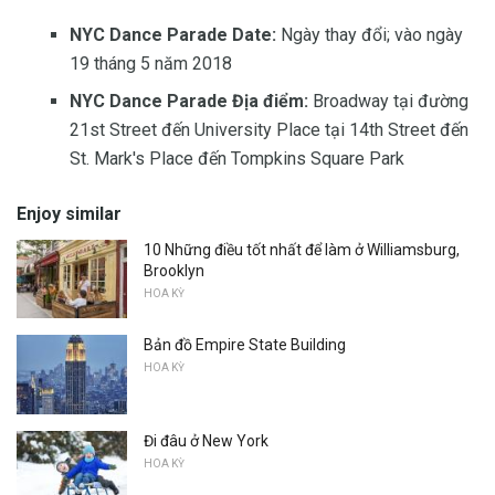
NYC Dance Parade Date:
Ngày thay đổi; vào ngày
19 tháng 5 năm 2018
NYC Dance Parade Địa điểm:
Broadway tại đường
21st Street đến University Place tại 14th Street đến
St. Mark's Place đến Tompkins Square Park
Enjoy similar
10 Những điều tốt nhất để làm ở Williamsburg,
Brooklyn
HOA KỲ
Bản đồ Empire State Building
HOA KỲ
Đi đâu ở New York
HOA KỲ