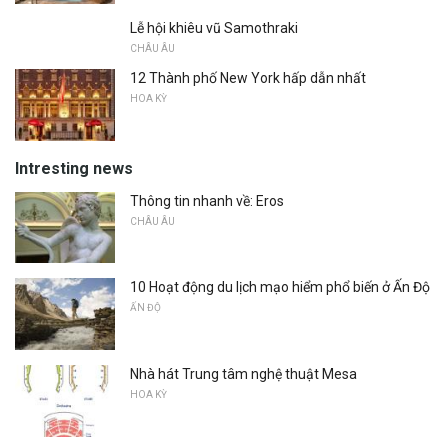
Lễ hội khiêu vũ Samothraki
CHÂU ÂU
12 Thành phố New York hấp dẫn nhất
HOA KỲ
Intresting news
Thông tin nhanh về: Eros
CHÂU ÂU
10 Hoạt động du lịch mạo hiểm phổ biến ở Ấn Độ
ẤN ĐỘ
Nhà hát Trung tâm nghệ thuật Mesa
HOA KỲ