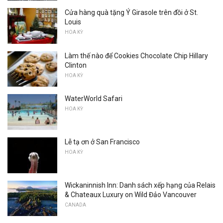
Cửa hàng quà tặng Ý Girasole trên đồi ở St.
Louis
HOA KỲ
Làm thế nào để Cookies Chocolate Chip Hillary
Clinton
HOA KỲ
WaterWorld Safari
HOA KỲ
Lễ tạ ơn ở San Francisco
HOA KỲ
Wickaninnish Inn: Danh sách xếp hạng của Relais
& Chateaux Luxury on Wild Đảo Vancouver
CANADA