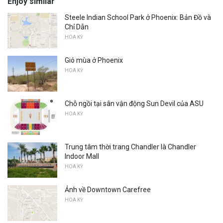
Enjoy similar
Steele Indian School Park ở Phoenix: Bản Đồ và
Chỉ Dẫn
HOA KỲ
Gió mùa ở Phoenix
HOA KỲ
Chỗ ngồi tại sân vận động Sun Devil của ASU
HOA KỲ
Trung tâm thời trang Chandler là Chandler
Indoor Mall
HOA KỲ
Ảnh về Downtown Carefree
HOA KỲ