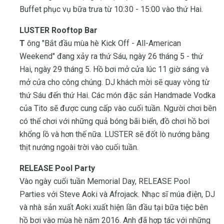
Buffet phục vụ bữa trưa từ 10:30 - 15:00 vào thứ Hai.
LUSTER Rooftop Bar
T
ông "Bắt đầu mùa hè Kick Off - All-American
Weekend" đang xảy ra thứ Sáu, ngày 26 tháng 5 - thứ
Hai, ngày 29 tháng 5. Hồ bơi mở cửa lúc 11 giờ sáng và
mở cửa cho công chúng. DJ khách mời sẽ quay vòng từ
thứ Sáu đến thứ Hai. Các món đặc sản Handmade Vodka
của Tito sẽ được cung cấp vào cuối tuần. Người chơi bên
có thể chơi với những quả bóng bãi biển, đồ chơi hồ bơi
khổng lồ và hơn thế nữa. LUSTER sẽ đốt lò nướng bằng
thịt nướng ngoài trời vào cuối tuần.
RELEASE Pool Party
Vào ngày cuối tuần Memorial Day, RELEASE Pool
Parties với Steve Aoki và Afrojack. Nhạc sĩ múa điện, DJ
và nhà sản xuất Aoki xuất hiện lần đầu tại bữa tiệc bên
hồ bơi vào mùa hè năm 2016. Anh đã hợp tác với những