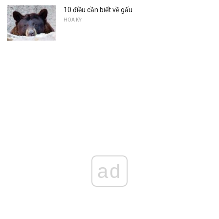
10 điều cần biết về gấu
HOA KỲ
ad