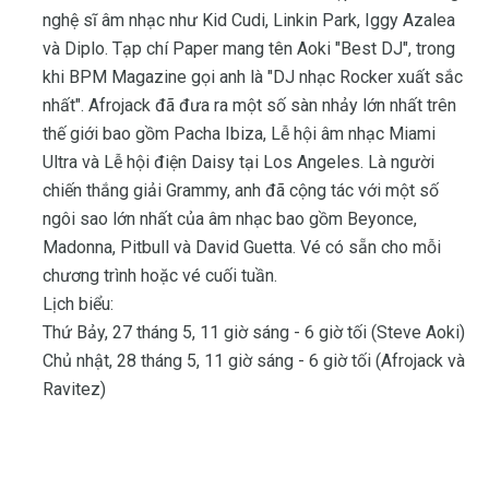
nghệ sĩ âm nhạc như Kid Cudi, Linkin Park, Iggy Azalea
và Diplo. Tạp chí Paper mang tên Aoki "Best DJ", trong
khi BPM Magazine gọi anh là "DJ nhạc Rocker xuất sắc
nhất". Afrojack đã đưa ra một số sàn nhảy lớn nhất trên
thế giới bao gồm Pacha Ibiza, Lễ hội âm nhạc Miami
Ultra và Lễ hội điện Daisy tại Los Angeles. Là người
chiến thắng giải Grammy, anh đã cộng tác với một số
ngôi sao lớn nhất của âm nhạc bao gồm Beyonce,
Madonna, Pitbull và David Guetta. Vé có sẵn cho mỗi
chương trình hoặc vé cuối tuần.
Lịch biểu:
Thứ Bảy, 27 tháng 5, 11 giờ sáng - 6 giờ tối (Steve Aoki)
Chủ nhật, 28 tháng 5, 11 giờ sáng - 6 giờ tối (Afrojack và
Ravitez)