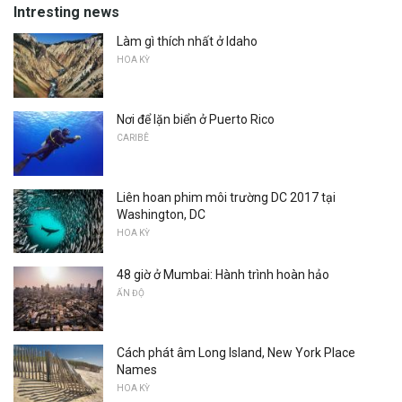
Intresting news
Làm gì thích nhất ở Idaho
HOA KỲ
Nơi để lặn biển ở Puerto Rico
CARIBÊ
Liên hoan phim môi trường DC 2017 tại
Washington, DC
HOA KỲ
48 giờ ở Mumbai: Hành trình hoàn hảo
ẤN ĐỘ
Cách phát âm Long Island, New York Place
Names
HOA KỲ