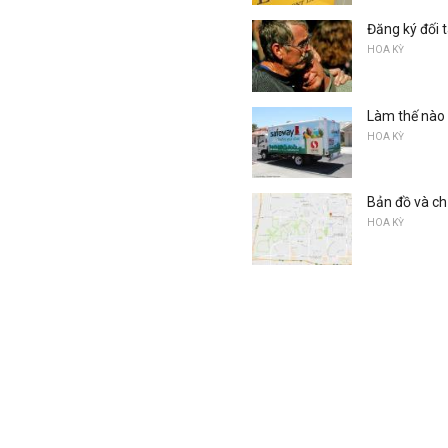
Đăng ký đối 
HOA KỲ
Làm thế nào 
HOA KỲ
Bản đồ và ch
HOA KỲ