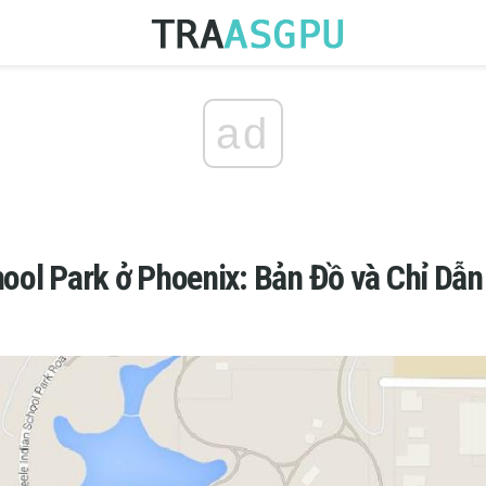
ad
hool Park ở Phoenix: Bản Đồ và Chỉ Dẫn