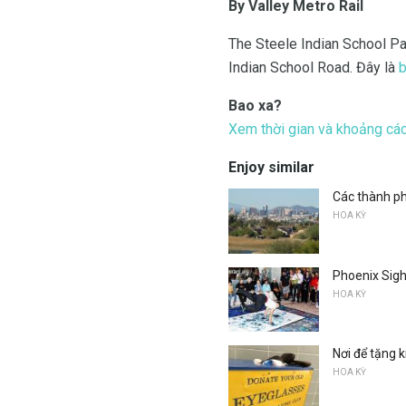
By Valley Metro Rail
The Steele Indian School Pa
Indian School Road. Đây là
b
Bao xa?
Xem thời gian và khoảng cách
Enjoy similar
Các thành ph
HOA KỲ
Phoenix Sigh
HOA KỲ
Nơi để tặng 
HOA KỲ