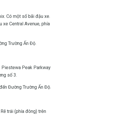
x. Có một số bãi đậu xe.
u xe Central Avenue, phía
ường Trường Ấn Độ.
theo Piestewa Peak Parkway
ờng số 3.
) đến Đường Trường Ấn Độ.
ẽ trái (phía đông) trên