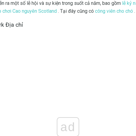
iễn ra một số lễ hội và sự kiện trong suốt cả năm, bao gồm
lễ kỷ 
ò chơi Cao nguyên Scotland
. Tại đây cũng có
công viên cho chó
.
rk Địa chỉ
ad