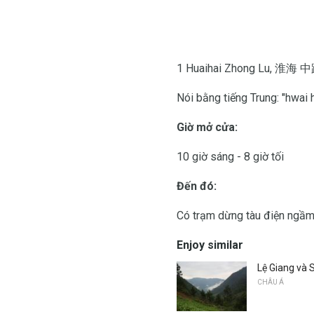
1 Huaihai Zhong Lu, 淮海
Nói bằng tiếng Trung: "hwai 
Giờ mở cửa:
10 giờ sáng - 8 giờ tối
Đến đó:
Có trạm dừng tàu điện ngầm t
Enjoy similar
Lệ Giang và 
CHÂU Á