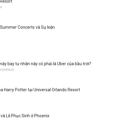
 Resort
NH
k Summer Concerts và Sự kiện
máy bay tư nhân này có phải là Uber của bầu trời?
CHUYẾN ĐI
 Harry Potter tại Universal Orlando Resort
 và Lễ Phục Sinh ở Phoenix