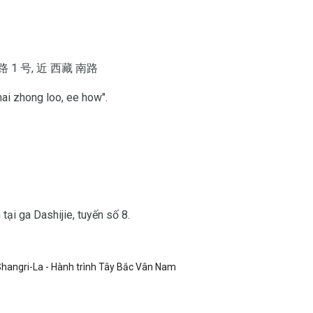
 中路 1 号, 近 西藏 南路
hai zhong loo, ee how".
ại ga Dashijie, tuyến số 8.
Shangri-La - Hành trình Tây Bắc Vân Nam