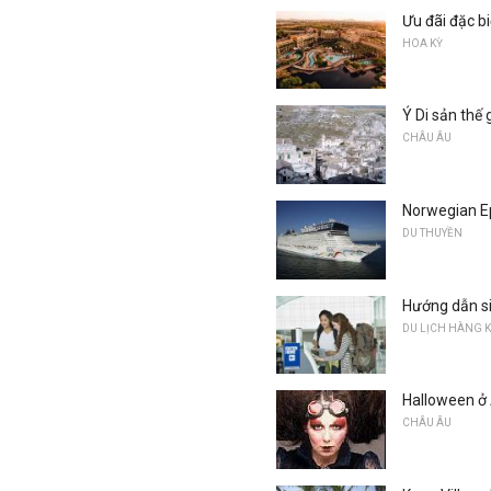
Ưu đãi đặc b
HOA KỲ
Ý Di sản thế
CHÂU ÂU
Norwegian Ep
DU THUYỀN
Hướng dẫn si
DU LỊCH HÀNG
Halloween 
CHÂU ÂU