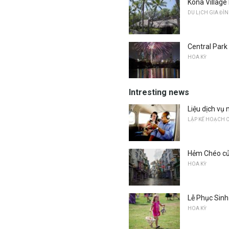
Kona Village
DU LỊCH GIA ĐÌ
Central Par
HOA KỲ
Intresting news
Liệu dịch vụ 
LẬP KẾ HOẠCH 
Hẻm Chéo của
HOA KỲ
Lễ Phục Sinh
HOA KỲ