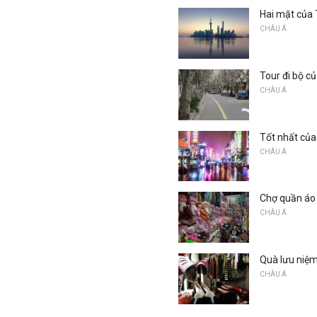
Hai mặt của 
CHÂU Á
Tour đi bộ c
CHÂU Á
Tốt nhất của
CHÂU Á
Chợ quần áo 
CHÂU Á
Quà lưu niệm
CHÂU Á