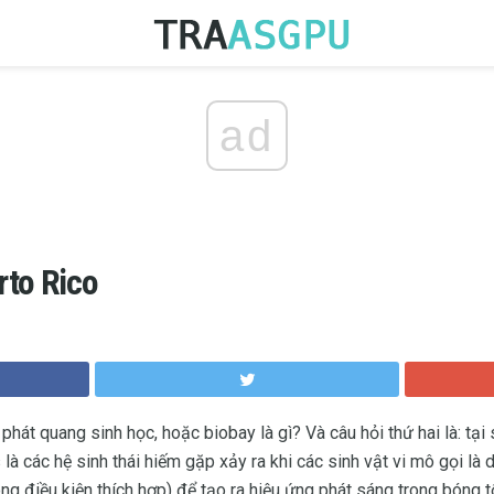
ad
rto Rico
h phát quang sinh học, hoặc biobay là gì? Và câu hỏi thứ hai là: t
à các hệ sinh thái hiếm gặp xảy ra khi các sinh vật vi mô gọi là d
ng điều kiện thích hợp) để tạo ra hiệu ứng phát sáng trong bóng 