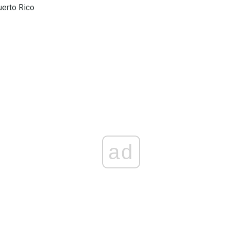
uerto Rico
ad