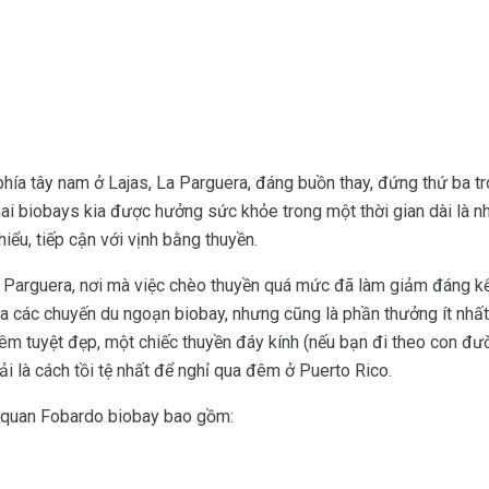
hía tây nam ở Lajas, La Parguera, đáng buồn thay, đứng thứ ba t
hai biobays kia được hưởng sức khỏe trong một thời gian dài là 
iểu, tiếp cận với vịnh bằng thuyền.
 Parguera, nơi mà việc chèo thuyền quá mức đã làm giảm đáng k
của các chuyến du ngoạn biobay, nhưng cũng là phần thưởng ít nhất
êm tuyệt đẹp, một chiếc thuyền đáy kính (nếu bạn đi theo con đư
i là cách tồi tệ nhất để nghỉ qua đêm ở Puerto Rico.
m quan Fobardo biobay bao gồm: