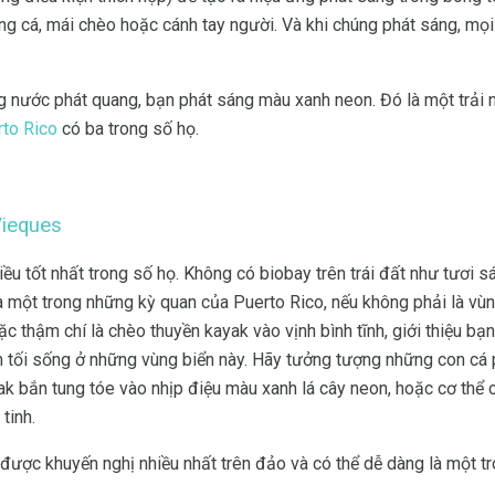
ng cá, mái chèo hoặc cánh tay người. Và khi chúng phát sáng, mọi
ùng nước phát quang, bạn phát sáng màu xanh neon. Đó là một trải
to Rico
có ba trong số họ.
Vieques
ều tốt nhất trong số họ. Không có biobay trên trái đất như tươi
à một trong những kỳ quan của Puerto Rico, nếu không phải là vùn
 thậm chí là chèo thuyền kayak vào vịnh bình tĩnh, giới thiệu bạn
 tối sống ở những vùng biển này. Hãy tưởng tượng những con cá 
k bắn tung tóe vào nhịp điệu màu xanh lá cây neon, hoặc cơ thể 
tinh.
 được khuyến nghị nhiều nhất trên đảo và có thể dễ dàng là một t