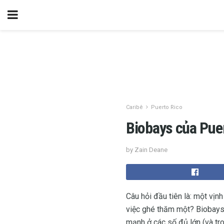
Caribê
Puerto Rico
Biobays của Pue
by Zain Deane
Câu hỏi đầu tiên là: một vịn
việc ghé thăm một? Biobays l
mạnh ở các số đủ lớn (và tro