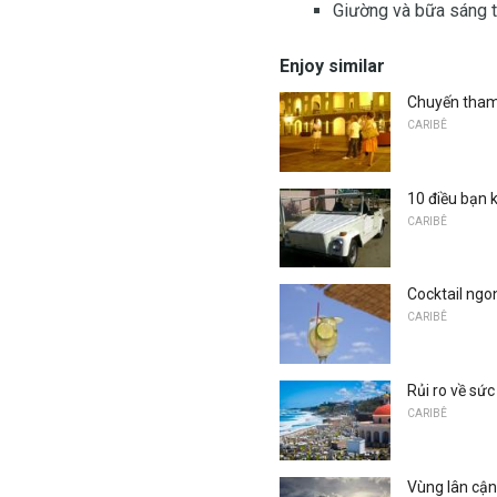
Giường và bữa sáng t
Enjoy similar
Chuyến tham
CARIBÊ
10 điều bạn 
CARIBÊ
Cocktail ngo
CARIBÊ
Rủi ro về sứ
CARIBÊ
Vùng lân cận