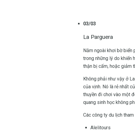
03/03
La Parguera
Nằm ngoài khơi bờ biển p
trong những lý do khiến 
thận bị cấm, hoặc giảm th
Không phải như vậy ở La
của vịnh. Nó là rẻ nhất 
thuyền đi chơi vào một đ
quang sinh học không phả
Các công ty du lịch tha
Alelitours