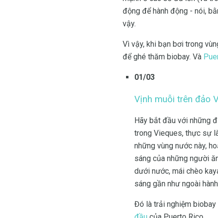
động để hành động - nói, bằ
vậy.
Vì vậy, khi bạn bơi trong v
để ghé thăm biobay. Và
Puer
01/03
Vịnh muỗi trên đảo 
Hãy bắt đầu với những đi
trong Vieques, thực sự l
những vùng nước này, hoặc
sáng của những người ăn
dưới nước, mái chèo kaya
sáng gần như ngoài hành 
Đó là trải nghiệm biobay
đầu
của Puerto Rico.