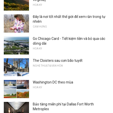
HOA KỲ
Đây là nơi tốt nhất thế giới để xem rắn trong tự
nhiên
CẢM HỨNG
Go Chicago Card - Tiết kiệm tiền và bỏ qua các
dòng dài
HOA KỲ
The Cloisters sau cơn bão tuyết
NGHỆ THUẬT & VĂN HÓA
Washington DC theo mùa
HOA KỲ
Bảo tàng miễn phí tại Dallas Fort Worth
Metroplex