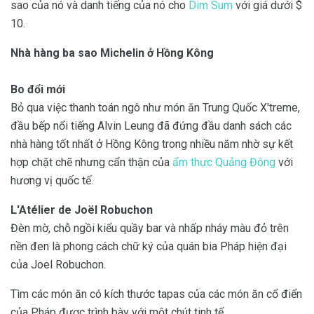
sao của nó và danh tiếng của nó cho
Dim Sum
với giá dưới $
10.
Nhà hàng ba sao Michelin ở Hồng Kông
Bo đổi mới
Bỏ qua việc thanh toán ngô như món ăn Trung Quốc X'treme,
đầu bếp nổi tiếng Alvin Leung đã đứng đầu danh sách các
nhà hàng tốt nhất ở Hồng Kông trong nhiều năm nhờ sự kết
hợp chặt chẽ nhưng cẩn thận của
ẩm thực Quảng Đông
với
hương vị quốc tế.
L'Atélier de Joël Robuchon
Đèn mờ, chỗ ngồi kiểu quầy bar và nhấp nháy màu đỏ trên
nền đen là phong cách chữ ký của quán bia Pháp hiện đại
của Joel Robuchon.
Tìm các món ăn có kích thước tapas của các món ăn cổ điển
của Pháp được trình bày với một chút tinh tế.