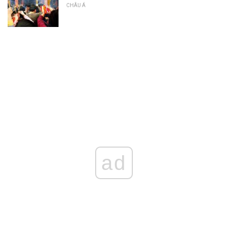
CHÂU Á
ad