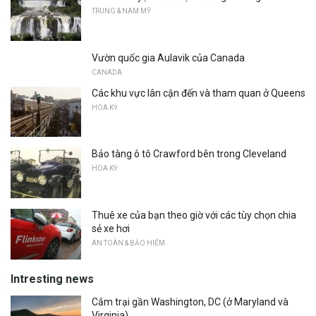
TRUNG & NAM MỸ
Vườn quốc gia Aulavik của Canada
CANADA
Các khu vực lân cận đến và tham quan ở Queens
HOA KỲ
Bảo tàng ô tô Crawford bên trong Cleveland
HOA KỲ
Thuê xe của bạn theo giờ với các tùy chọn chia
sẻ xe hơi
AN TOÀN & BẢO HIỂM
Intresting news
Cắm trại gần Washington, DC (ở Maryland và
Virginia)