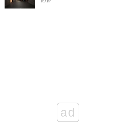
HOA KỲ
ad